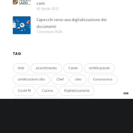
carni
30 Aprile 2022
Capecchi verso una digitalizzazione dei
documenti
7 Dicembre 2020
TAG
Arte
assortimento
Carne
certificazione
certificazioni cibo
Chef
cibo
Coronavirus
Covid-19
Cucina
Digitalizzazione
Digitalizzazione cartacea
Digitalizzazione documentale
Digital Transformation
distribuzione
donne
DOP
eventi