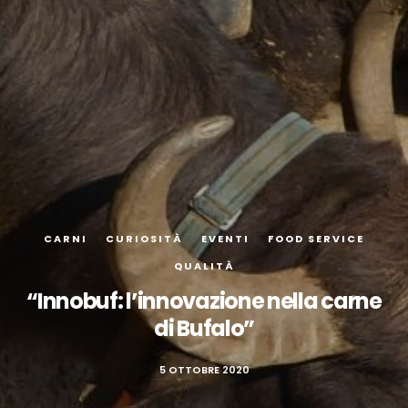
CARNI
CURIOSITÀ
EVENTI
FOOD SERVICE
QUALITÀ
“Innobuf: l’innovazione nella carne
di Bufalo”
5 OTTOBRE 2020